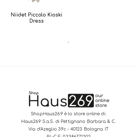
Niidet Piccolo Kioski
Dress
ShopHaus269 è lo store online di:
Haus269 S.a.S. di Pettignano Barbara & C.
Via d'Azeglio 39c - 40123 Bologna IT
P.I.-C.F: 03386771202