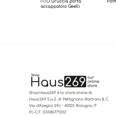
TITO Gruccia porta
Pom
accappatoio Geelli
ShopHaus269 è lo store online di:
Haus269 S.a.S. di Pettignano Barbara & C.
Via d'Azeglio 39c - 40123 Bologna IT
P.I.-C.F: 03386771202