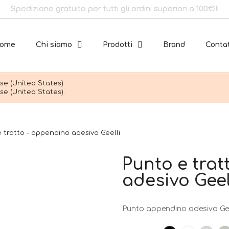
Spedizione gratuita per tutti gli ordini superiori a 100€!!!
ome
Chi siamo
Prodotti
Brand
Contat
e (United States).
e (United States).
 tratto - appendino adesivo Geelli
Punto e trat
adesivo Geel
Punto appendino adesivo Gee