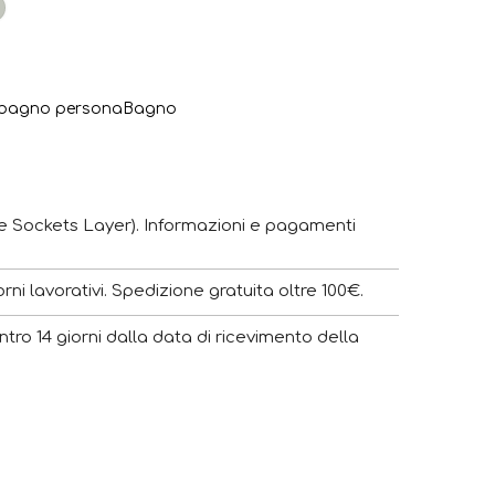
io
Tortora
e
 bagno persona
Bagno
e Sockets Layer). Informazioni e pagamenti
ni lavorativi. Spedizione gratuita oltre 100€.
ntro 14 giorni dalla data di ricevimento della