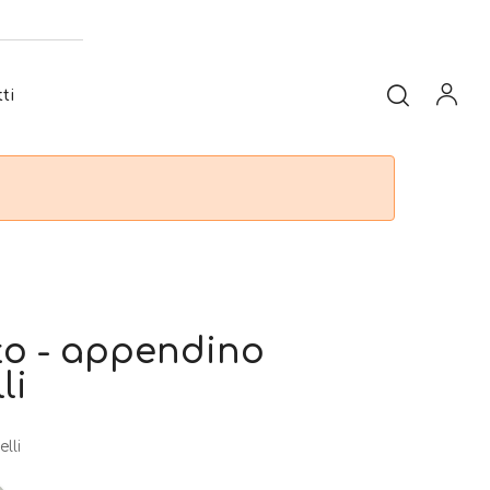
ti
to - appendino
li
lli