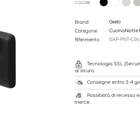
Bianco
Grig
Nero
COLORE
Luc
Geelli
Brand:
Cucina
Notte
Categorie:
GAP-PNT-C06
Riferimento
Tecnologia SSL (Secur
al sicuro.
Consegne entro 2-4 gior
Possibilità di recesso e
merce.