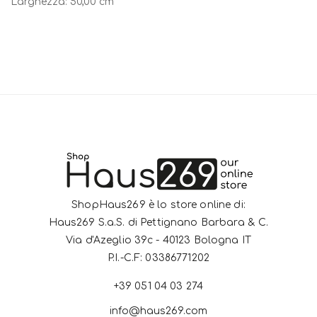
Larghezza: 50,00 cm
ShopHaus269 è lo store online di:
Haus269 S.a.S. di Pettignano Barbara & C.
Via d'Azeglio 39c - 40123 Bologna IT
P.I.-C.F: 03386771202
+39 051 04 03 274
info@haus269.com