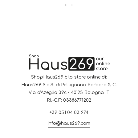
ShopHaus269 è lo store online di:
Haus269 S.a.S. di Pettignano Barbara & C.
Via d'Azeglio 39c - 40123 Bologna IT
P.I.-C.F: 03386771202
+39 051 04 03 274
info@haus269.com