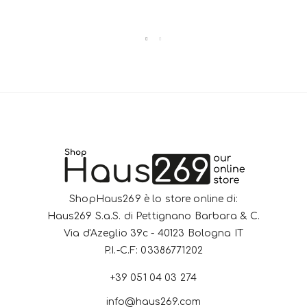
ShopHaus269 è lo store online di:
Haus269 S.a.S. di Pettignano Barbara & C.
Via d'Azeglio 39c - 40123 Bologna IT
P.I.-C.F: 03386771202
+39 051 04 03 274
info@haus269.com