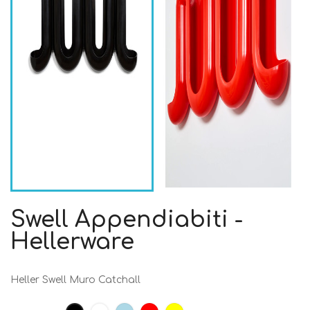
Swell Appendiabiti -
Hellerware
Heller Swell Muro Catchall
Bianco
Azzurro
Rosso
Giallo
Nero