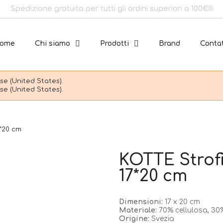
Spedizione gratuita per tutti gli ordini superiori a 100€!!!
ome
Chi siamo
Prodotti
Brand
Contat
e (United States).
e (United States).
7*20 cm
KOTTE Strof
17*20 cm
Dimensioni:
17 x 20 cm
Materiale:
70% cellulosa, 30
Origine:
Svezia