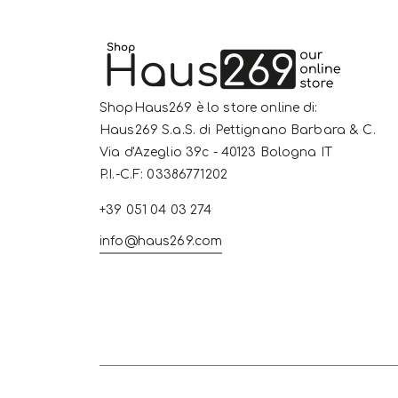
ShopHaus269 è lo store online di:
Haus269 S.a.S. di Pettignano Barbara & C.
Via d'Azeglio 39c - 40123 Bologna IT
P.I.-C.F: 03386771202
+39 051 04 03 274
info@haus269.com