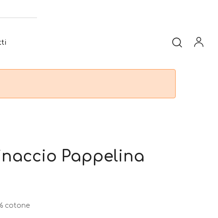
ti
inaccio Pappelina
% cotone