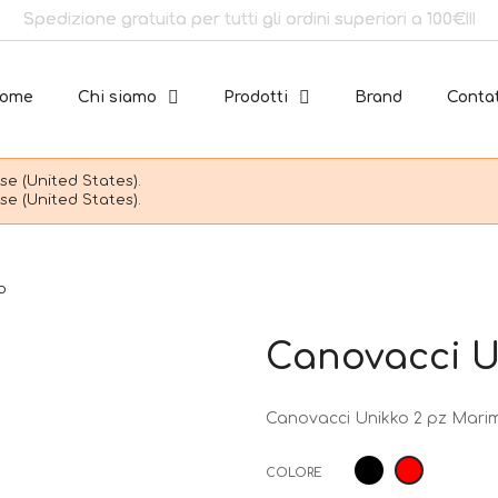
Spedizione gratuita per tutti gli ordini superiori a 100€!!!
ome
Chi siamo
Prodotti
Brand
Contat
e (United States).
e (United States).
o
Canovacci U
Canovacci Unikko 2 pz Mari
Nero
Rosso
COLORE