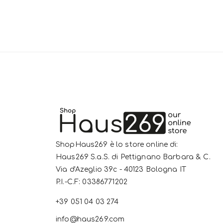
ShopHaus269 è lo store online di:
Haus269 S.a.S. di Pettignano Barbara & C.
Via d'Azeglio 39c - 40123 Bologna IT
P.I.-C.F: 03386771202
+39 051 04 03 274
info@haus269.com