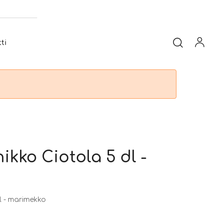
ti
ikko Ciotola 5 dl -
l - marimekko