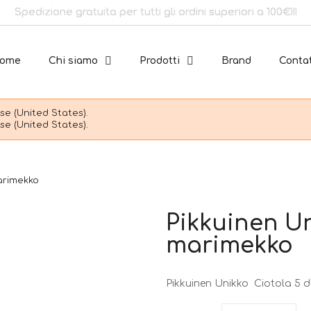
Spedizione gratuita per tutti gli ordini superiori a 100€!!!
ome
Chi siamo
Prodotti
Brand
Contat
e (United States).
e (United States).
marimekko
Pikkuinen Un
marimekko
Pikkuinen Unikko Ciotola 5 d