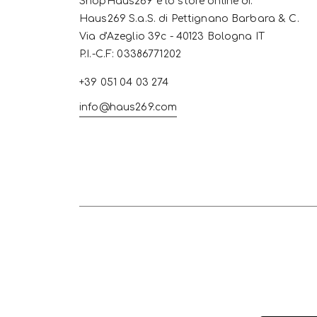
ShopHaus269 è lo store online di:
Haus269 S.a.S. di Pettignano Barbara & C.
Via d'Azeglio 39c - 40123 Bologna IT
P.I.-C.F: 03386771202
+39 051 04 03 274
info@haus269.com