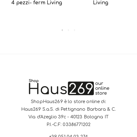
4 pezzi- ferm Living
Living
ShopHaus269 è lo store online di:
Haus269 S.a.S. di Pettignano Barbara & C.
Via d'Azeglio 39c - 40123 Bologna IT
P.I.-C.F: 03386771202
+39 051 04 03 274