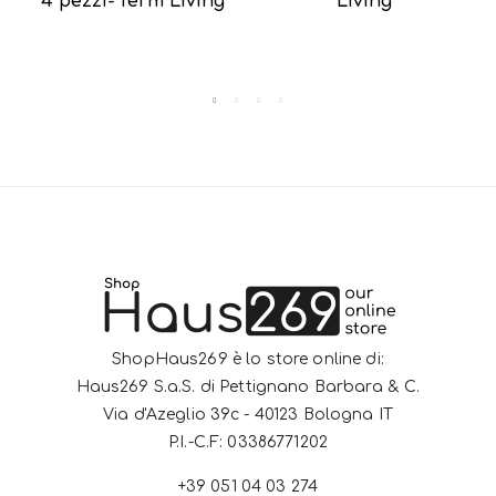
4 pezzi- ferm Living
Living
ShopHaus269 è lo store online di:
Haus269 S.a.S. di Pettignano Barbara & C.
Via d'Azeglio 39c - 40123 Bologna IT
P.I.-C.F: 03386771202
+39 051 04 03 274