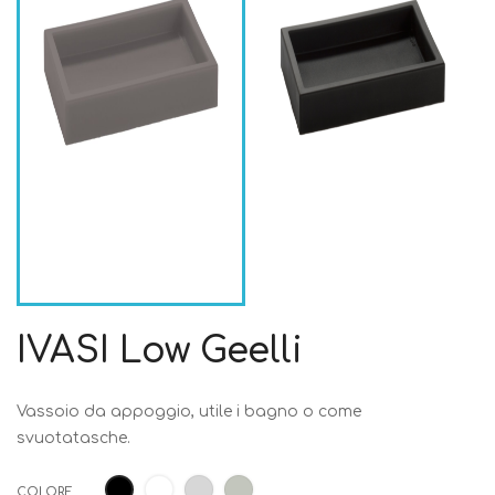
IVASI Low Geelli
Vassoio da appoggio, utile i bagno o come
svuotatasche.
Bianco
Grigio
Tortora
Nero
COLORE