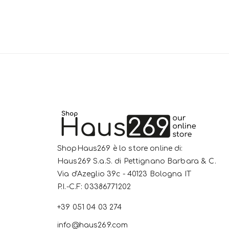
ShopHaus269 è lo store online di:
Haus269 S.a.S. di Pettignano Barbara & C.
Via d'Azeglio 39c - 40123 Bologna IT
P.I.-C.F: 03386771202
+39 051 04 03 274
info@haus269.com