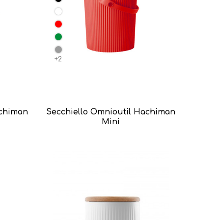
+2
achiman
Secchiello Omnioutil Hachiman
Mini