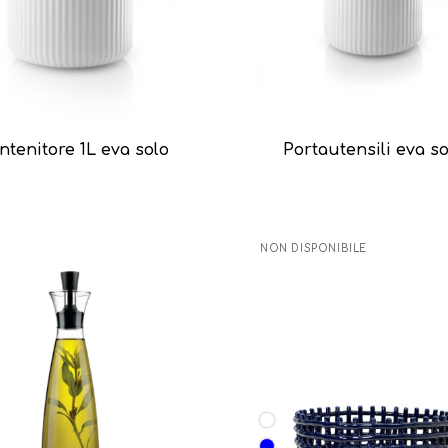
ntenitore 1L eva solo
Portautensili eva s
NON DISPONIBILE