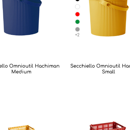
+2
ello Omnioutil Hachiman
Secchiello Omnioutil H
Medium
Small