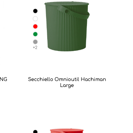
+2
ING
Secchiello Omnioutil Hachiman
Large