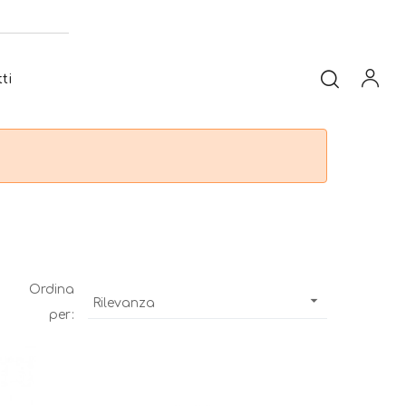
ti
Ordina

Rilevanza
per: