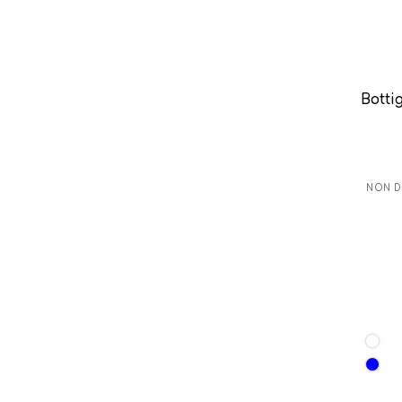
Bottig
NON D