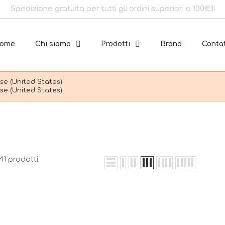
Spedizione gratuita per tutti gli ordini superiori a 100€!!!
ome
Chi siamo
Prodotti
Brand
Contat
e (United States).
e (United States).
41 prodotti.