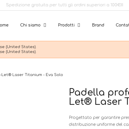
Spedizione gratuita per tutti gli ordini superiori a 100€!!!
ome
Chi siamo
Prodotti
Brand
Contat
e (United States).
e (United States).
p-Let® Laser Titanium - Eva Solo
Padella prof
Let® Laser T
Progettato per garantire pres
distribuzione uniforme del ca