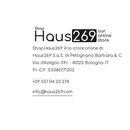
ShopHaus269 è lo store online di:
Haus269 S.a.S. di Pettignano Barbara & C.
Via d'Azeglio 39c - 40123 Bologna IT
P.I.-C.F: 03386771202
+39 051 04 03 274
info@haus269.com