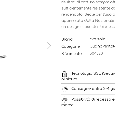
risultati di cottura sempre aff
sufficientemente resistente da
rendendolo ideale per l'uso q
apprezzato dalla Nazionale d
un design ecosostenibile, esse
eva solo
Brand:
Cucina
Pentol
Categorie:
304820
Riferimento
Tecnologia SSL (Secur
al sicuro.
Consegne entro 2-4 gior
Possibilità di recesso e
merce.