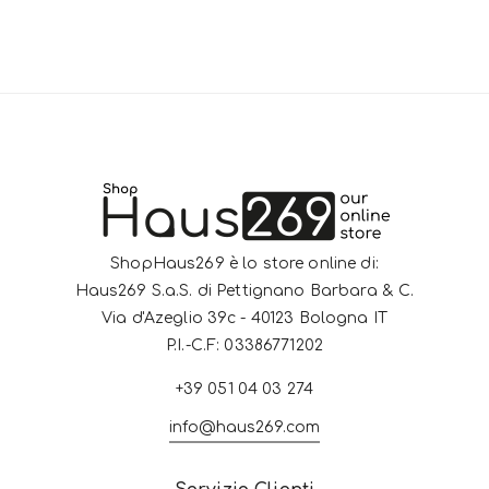
ShopHaus269 è lo store online di:
Haus269 S.a.S. di Pettignano Barbara & C.
Via d'Azeglio 39c - 40123 Bologna IT
P.I.-C.F: 03386771202
+39 051 04 03 274
info@haus269.com