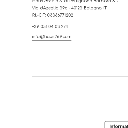
Haus269 S.a.S. di Pettignano Barbara & C.
Via d'Azeglio 39c - 40123 Bologna IT
P.I.-C.F: 03386771202
+39 051 04 03 274
info@haus269.com
Informat