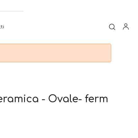
ti
eramica - Ovale- ferm