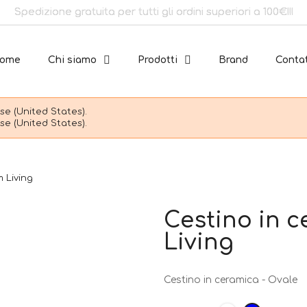
Spedizione gratuita per tutti gli ordini superiori a 100€!!!
ome
Chi siamo
Prodotti
Brand
Contat
e (United States).
e (United States).
m Living
Cestino in c
Living
Cestino in ceramica - Ovale