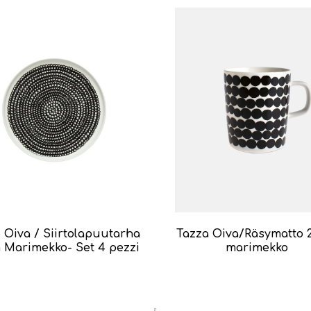
o Oiva / Siirtolapuutarha
Tazza Oiva/Räsymatto 2
 Marimekko- Set 4 pezzi
marimekko