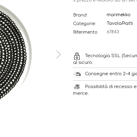
Il prezzo è relativo ad un set
marimekko
Brand:
Tavola
Piatti
Categorie:
67843
Riferimento
Tecnologia SSL (Secur
al sicuro.
Consegne entro 2-4 gior
Possibilità di recesso e
merce.