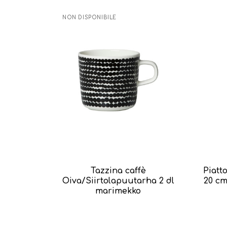
NON DISPONIBILE
Tazzina caffè
Piatt
Oiva/Siirtolapuutarha 2 dl
20 cm
marimekko