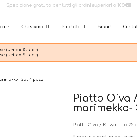
Spedizione gratuita per tutti gli ordini superiori a 100€!!!
ome
Chi siamo
Prodotti
Brand
Contat
e (United States).
e (United States).
arimekko- Set 4 pezzi
Piatto Oiva 
marimekko- 
Piatto Oiva / Räsymatto 25