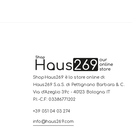
ShopHaus269 è lo store online di:
Haus269 S.a.S. di Pettignano Barbara & C.
Via d'Azeglio 39c - 40123 Bologna IT
P.I.-C.F: 03386771202
+39 051 04 03 274
info@haus269.com