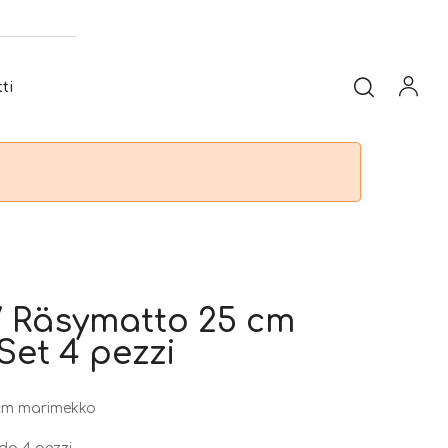
ti
/ Räsymatto 25 cm
Set 4 pezzi
 cm marimekko