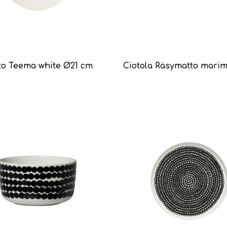
to Teema white Ø21 cm
Ciotola Räsymatto marim