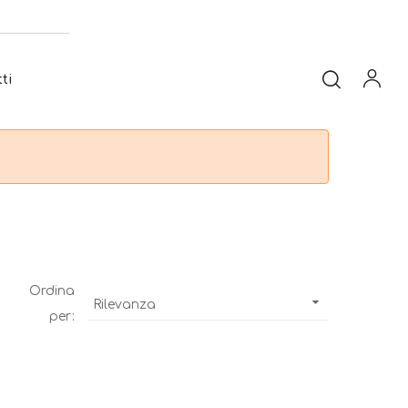
ti
Ordina

Rilevanza
per: