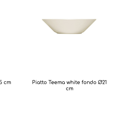
15 cm
Piatto Teema white fondo Ø21
cm