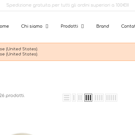
Spedizione gratuita per tutti gli ordini superiori a 100€!!!
ome
Chi siamo
Prodotti
Brand
Contat
e (United States).
e (United States).
26 prodotti.