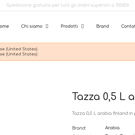
Spedizione gratuita per tutti gli ordini superiori a 100€!!!
ome
Chi siamo
Prodotti
Brand
Contat
e (United States).
e (United States).
Tazza 0,5 L 
Tazza 0,5 L arabia finland in
Arabia
Brand: