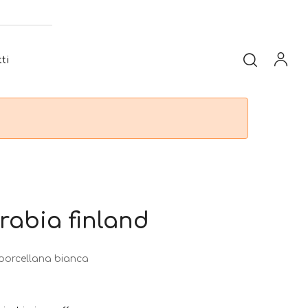
ti
arabia finland
 porcellana bianca