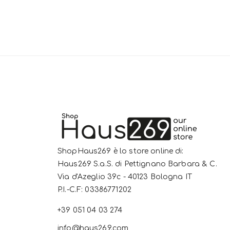
ShopHaus269 è lo store online di:
Haus269 S.a.S. di Pettignano Barbara & C.
Via d'Azeglio 39c - 40123 Bologna IT
P.I.-C.F: 03386771202
+39 051 04 03 274
info@haus269.com