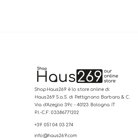
ShopHaus269 è lo store online di:
Haus269 S.a.S. di Pettignano Barbara & C.
Via d'Azeglio 39c - 40123 Bologna IT
P.I.-C.F: 03386771202
+39 051 04 03 274
info@haus269.com