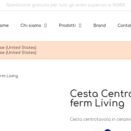
Spedizione gratuita per tutti gli ordini superiori a 100€!!!
ome
Chi siamo
Prodotti
Brand
Contat
e (United States).
e (United States).
rm Living
Cesta Centr
ferm Living
Cesta centrotavola in cerami