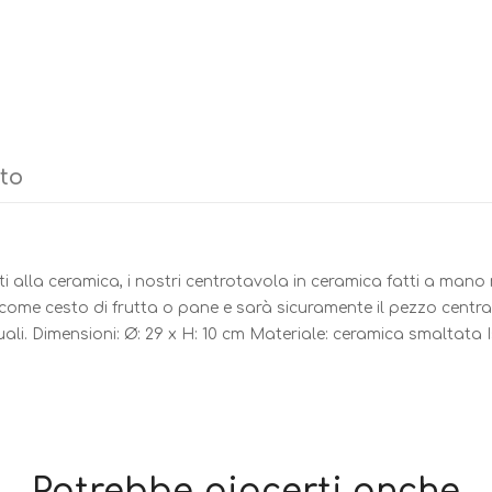
tto
sti alla ceramica, i nostri centrotavola in ceramica fatti a mano 
 come cesto di frutta o pane e sarà sicuramente il pezzo centra
ali. Dimensioni: Ø: 29 x H: 10 cm Materiale: ceramica smaltata I
Potrebbe piacerti anche