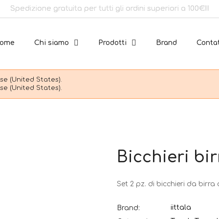
Spedizione gratuita per tutti gli ordini superiori a 100€!!!
ome
Chi siamo
Prodotti
Brand
Contat
e (United States).
e (United States).
Bicchieri bi
Set 2 pz. di bicchieri da birra 
iittala
Brand: