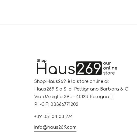
ShopHaus269 è lo store online di:
Haus269 S.a.S. di Pettignano Barbara & C.
Via d'Azeglio 39c - 40123 Bologna IT
P.I.-C.F: 03386771202
+39 051 04 03 274
info@haus269.com