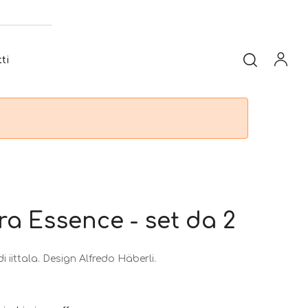
ti
rra Essence - set da 2
di iittala. Design Alfredo Häberli.