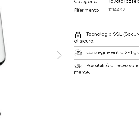
Tavola
Tazze b
Categorie:
1014439
Riferimento
Tecnologia SSL (Secur
al sicuro.
Consegne entro 2-4 gior
Possibilità di recesso e
merce.