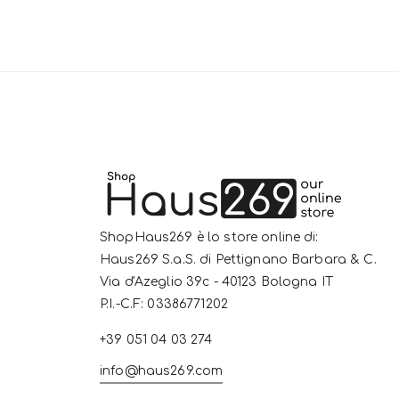
ShopHaus269 è lo store online di:
Haus269 S.a.S. di Pettignano Barbara & C.
Via d'Azeglio 39c - 40123 Bologna IT
P.I.-C.F: 03386771202
+39 051 04 03 274
info@haus269.com