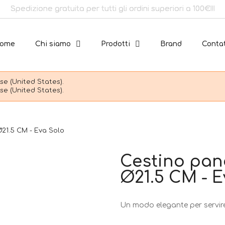
Spedizione gratuita per tutti gli ordini superiori a 100€!!!
ome
Chi siamo
Prodotti
Brand
Contat
e (United States).
e (United States).
Ø21.5 CM - Eva Solo
Cestino pane
Ø21.5 CM - E
Un modo elegante per servire