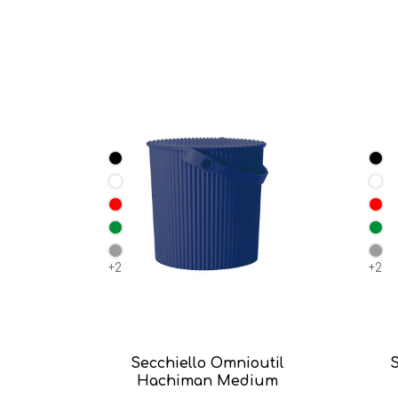
+2
+2
Secchiello Omnioutil
S
Hachiman Medium