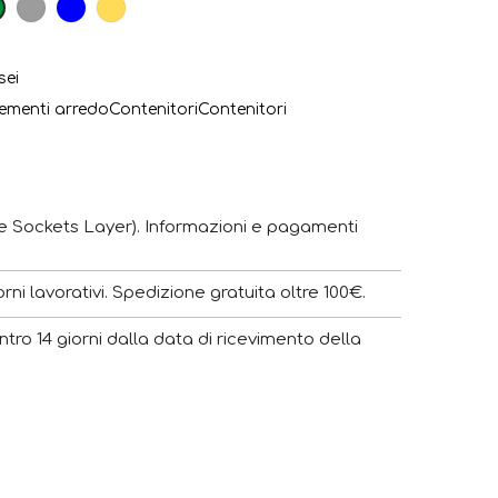
so
Grigio
Blu
Senape
Verde
scuro
sei
menti arredo
Contenitori
Contenitori
e Sockets Layer). Informazioni e pagamenti
ni lavorativi. Spedizione gratuita oltre 100€.
ntro 14 giorni dalla data di ricevimento della