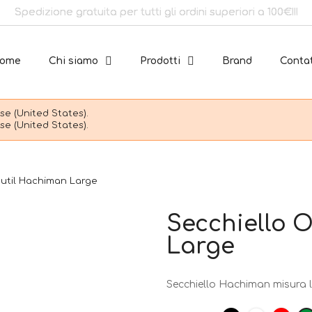
Spedizione gratuita per tutti gli ordini superiori a 100€!!!
ome
Chi siamo
Prodotti
Brand
Contat
e (United States).
e (United States).
util Hachiman Large
Secchiello 
Large
Secchiello Hachiman misura l