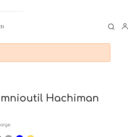
ti
Omnioutil Hachiman
arge.