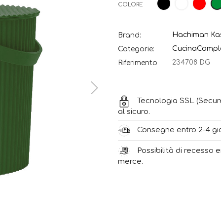
Nero
Bianco
Ros
COLORE
Hachiman Ka
Brand:
Cucina
Comple
Categorie:
234708 DG
Riferimento
Tecnologia SSL (Secur
al sicuro.
Consegne entro 2-4 gior
Possibilità di recesso e
merce.