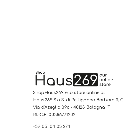
ShopHaus269 è lo store online di:
Haus269 S.a.S. di Pettignano Barbara & C.
Via d'Azeglio 39c - 40123 Bologna IT
P.I.-C.F: 03386771202
+39 051 04 03 274