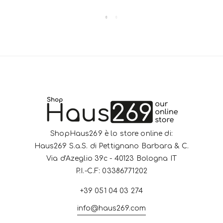
ShopHaus269 è lo store online di:
Haus269 S.a.S. di Pettignano Barbara & C.
Via d'Azeglio 39c - 40123 Bologna IT
P.I.-C.F: 03386771202
+39 051 04 03 274
info@haus269.com