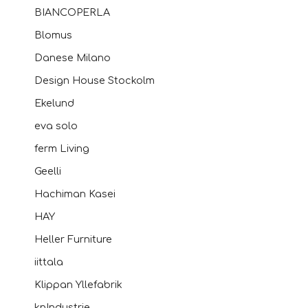
BIANCOPERLA
Blomus
Danese Milano
Design House Stockolm
Ekelund
eva solo
ferm Living
Geelli
Hachiman Kasei
HAY
Heller Furniture
iittala
Klippan Yllefabrik
knIndustrie